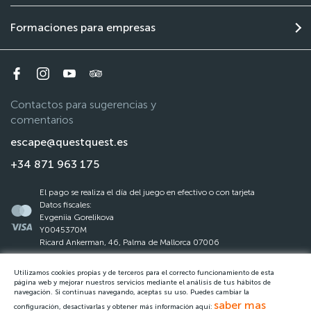
Formaciones para empresas
Contactos para sugerencias y
comentarios
escape@questquest.es
+34 871 963 175
El pago se realiza el día del juego en efectivo o con tarjeta
Datos fiscales:
Evgeniia Gorelikova
Y0045370M
Ricard Ankerman, 46, Palma de Mallorca 07006
Utilizamos cookies propias y de terceros para el correcto funcionamiento de esta
La ley de protección de datos
página web y mejorar nuestros servicios mediante el análisis de tus hábitos de
navegación. Si continuas navegando, aceptas su uso. Puedes cambiar la
Reglas del Questquest
saber mas
configuración, desactivarlas y obtener más información aquí: