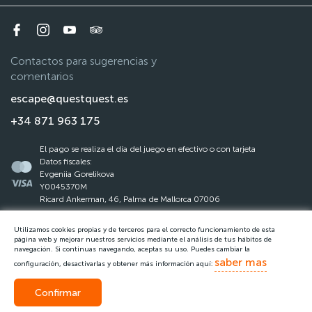
Contactos para sugerencias y
comentarios
escape@questquest.es
+34 871 963 175
El pago se realiza el día del juego en efectivo o con tarjeta
Datos fiscales:
Evgeniia Gorelikova
Y0045370M
Ricard Ankerman, 46, Palma de Mallorca 07006
Utilizamos cookies propias y de terceros para el correcto funcionamiento de esta
La ley de protección de datos
página web y mejorar nuestros servicios mediante el análisis de tus hábitos de
navegación. Si continuas navegando, aceptas su uso. Puedes cambiar la
Reglas del Questquest
saber mas
configuración, desactivarlas y obtener más información aquí:
Confirmar
Llamar