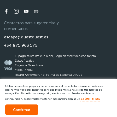
Contactos para sugerencias y
comentarios
escape@questquest.es
+34 871 963 175
El pago se realiza el día del juego en efectivo o con tarjeta
Datos fiscales:
Evgeniia Gorelikova
Y0045370M
Ricard Ankerman, 46, Palma de Mallorca 07006
Utilizamos cookies propias y de terceros para el correcto funcionamiento de esta
La ley de protección de datos
página web y mejorar nuestros servicios mediante el análisis de tus hábitos de
navegación. Si continuas navegando, aceptas su uso. Puedes cambiar la
Reglas del Questquest
saber mas
configuración, desactivarlas y obtener más información aquí:
Confirmar
Llamar