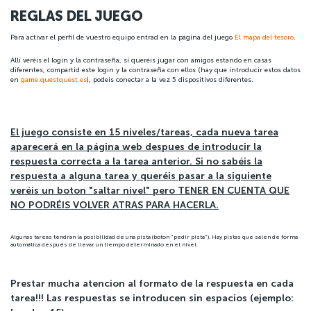
REGLAS DEL JUEGO
Para activar el perfil de vuestro equipo entrad en la página del juego
El mapa del tesoro
.
Allí veréis el login y la contraseña, si queréis jugar con amigos estando en casas
diferentes, compartid este login y la contraseña con ellos (hay que introducir estos datos
en
game.questquest.es
), podeis conectar a la vez 5 dispositivos diferentes.
El juego consiste en
15
niveles/tareas, cada nueva tarea
aparecerá en la página web despues de introducir la
respuesta correcta a la tarea anterior.
Si no sabéis la
respuesta a alguna tarea y queréis pasar a la siguiente
veréis un boton
"saltar nivel"
pero TENER EN CUENTA QUE
NO PODRÉIS VOLVER ATRAS PARA HACERLA
.
Algunas tareas tendran la posibilidad de una pista (boton "pedir pista"). Hay pistas que salen de forma
automática después de llevar un tiempo determinado en el nivel.
Prestar mucha atencion al formato de la respuesta en cada
tarea!!! Las respuestas se introducen sin espacios (ejemplo: