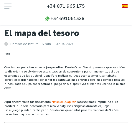
+34 871 963 175
+34691061328
Inicio
Blog
El mapa del tesoro
El mapa del tesoro
Tiempo de lectura - 3 min
07.04.2020
Hola!
Gracias por participar en este juego online. Desde QuestQuest queremos que los niños
se diviertan y se olviden de esta situacion de cuarentena por un momento, asi que
esperamos que les guste el juego.Para realizar el juego aconsejamos usar tablets,
portatiles o ordenadores (por tener las pantallas mas grandes será mas comodo para los
niños), cada equipo podra activar el juego en 5 dispositivos diferentes usando la misma
clave.
Aquí encontraréis un documento
Notas del Capitan
(aconsejamos imprimirlo si es
posible), que será necesario para resolver algunos enigmas durante el juego.
En el juego pueden participar niños de cualquier edad pero los menores de 9 años
necesitaran ayuda de los padres.