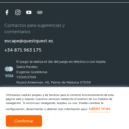
Contactos para sugerencias y
comentarios
escape@questquest.es
+34 871 963 175
El pago se realiza el día del juego en efectivo o con tarjeta
Datos fiscales:
Evgeniia Gorelikova
Y0045370M
Ricard Ankerman, 46, Palma de Mallorca 07006
Utilizamos cookies propias y de terceros para el correcto funcionamiento de esta
La ley de protección de datos
página web y mejorar nuestros servicios mediante el análisis de tus hábitos de
navegación. Si continuas navegando, aceptas su uso. Puedes cambiar la
Reglas del Questquest
saber mas
configuración, desactivarlas y obtener más información aquí:
Confirmar
Llamar