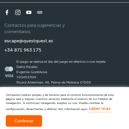
Contactos para sugerencias y
comentarios
escape@questquest.es
+34 871 963 175
El pago se realiza el día del juego en efectivo o con tarjeta
Datos fiscales:
Evgeniia Gorelikova
Y0045370M
Ricard Ankerman, 46, Palma de Mallorca 07006
Utilizamos cookies propias y de terceros para el correcto funcionamiento de esta
La ley de protección de datos
página web y mejorar nuestros servicios mediante el análisis de tus hábitos de
navegación. Si continuas navegando, aceptas su uso. Puedes cambiar la
Reglas del Questquest
saber mas
configuración, desactivarlas y obtener más información aquí:
Confirmar
Llamar