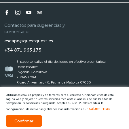
Contactos para sugerencias y
comentarios
escape@questquest.es
+34 871 963 175
El pago se realiza el día del juego en efectivo o con tarjeta
Datos fiscales:
Evgeniia Gorelikova
Y0045370M
Ricard Ankerman, 46, Palma de Mallorca 07006
Utilizamos cookies propias y de terceros para el correcto funcionamiento de esta
La ley de protección de datos
página web y mejorar nuestros servicios mediante el análisis de tus hábitos de
navegación. Si continuas navegando, aceptas su uso. Puedes cambiar la
Reglas del Questquest
saber mas
configuración, desactivarlas y obtener más información aquí:
Confirmar
Llamar