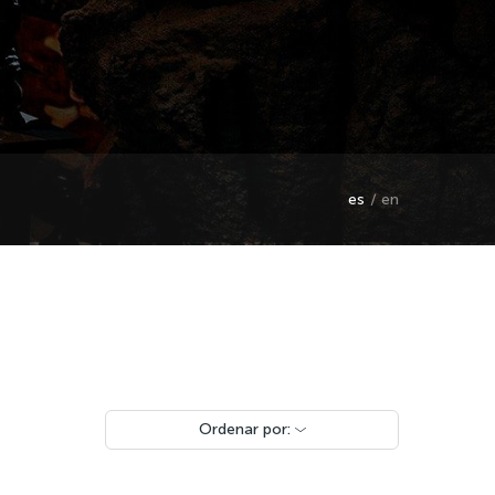
es
en
Ordenar por: