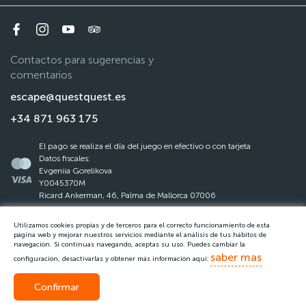
Contactos para sugerencias y
comentarios
escape@questquest.es
+34 871 963 175
El pago se realiza el día del juego en efectivo o con tarjeta
Datos fiscales:
Evgeniia Gorelikova
Y0045370M
Ricard Ankerman, 46, Palma de Mallorca 07006
Utilizamos cookies propias y de terceros para el correcto funcionamiento de esta
La ley de protección de datos
página web y mejorar nuestros servicios mediante el análisis de tus hábitos de
navegación. Si continuas navegando, aceptas su uso. Puedes cambiar la
Reglas del Questquest
saber mas
configuración, desactivarlas y obtener más información aquí:
Confirmar
Llamar