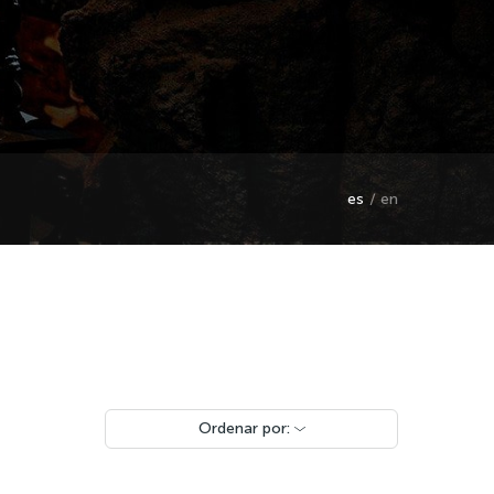
es
en
Ordenar por: