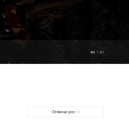
es
en
Ordenar por: