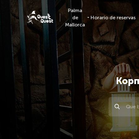
Palma
de
Horario de reservas
Mallorca
Корп
Поиск