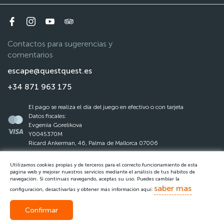
Contactos para sugerencias y
comentarios
escape@questquest.es
+34 871 963 175
El pago se realiza el día del juego en efectivo o con tarjeta
Datos fiscales:
Evgeniia Gorelikova
Y0045370M
Ricard Ankerman, 46, Palma de Mallorca 07006
Utilizamos cookies propias y de terceros para el correcto funcionamiento de esta
La ley de protección de datos
página web y mejorar nuestros servicios mediante el análisis de tus hábitos de
navegación. Si continuas navegando, aceptas su uso. Puedes cambiar la
Reglas del Questquest
saber mas
configuración, desactivarlas y obtener más información aquí:
Confirmar
Llamar