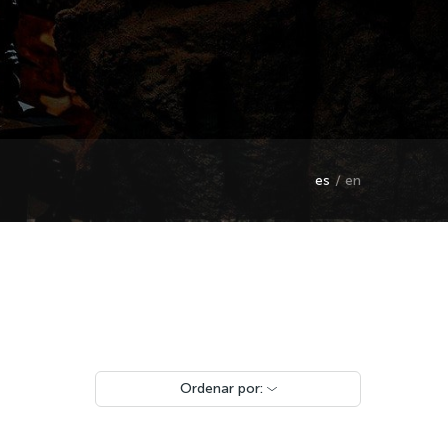
es
en
Ordenar por: