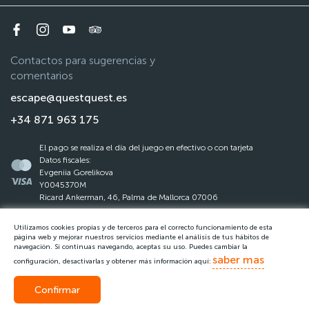
Contactos para sugerencias y
comentarios
escape@questquest.es
+34 871 963 175
El pago se realiza el día del juego en efectivo o con tarjeta
Datos fiscales:
Evgeniia Gorelikova
Y0045370M
Ricard Ankerman, 46, Palma de Mallorca 07006
Utilizamos cookies propias y de terceros para el correcto funcionamiento de esta
La ley de protección de datos
página web y mejorar nuestros servicios mediante el análisis de tus hábitos de
navegación. Si continuas navegando, aceptas su uso. Puedes cambiar la
Reglas del Questquest
saber mas
configuración, desactivarlas y obtener más información aquí:
Confirmar
Llamar